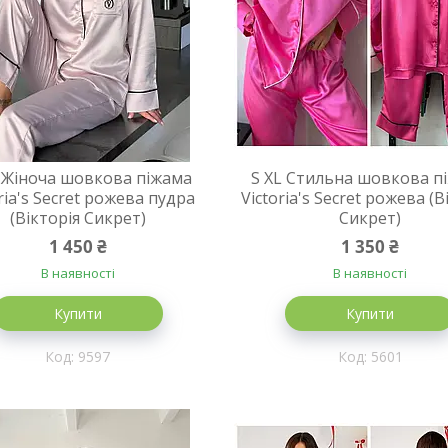
 Жіноча шовкова піжама
S XL Стильна шовкова п
ria's Secret рожева пудра
Victoria's Secret рожева (В
(Вікторія Сикрет)
Сикрет)
1 450 ₴
1 350 ₴
В наявності
В наявності
Купити
Купити
9597
5601