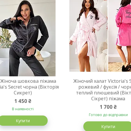
 Жіноча шовкова піжама
Жіночий халат Victoria's 
ia's Secret чорна (Вікторія
рожевий / фуксія / чо
Сикрет)
теплий плюшевий (Вікт
Сікрет) піжама
1 450 ₴
1 700 ₴
В наявності
Готово до відправки
Купити
Купити