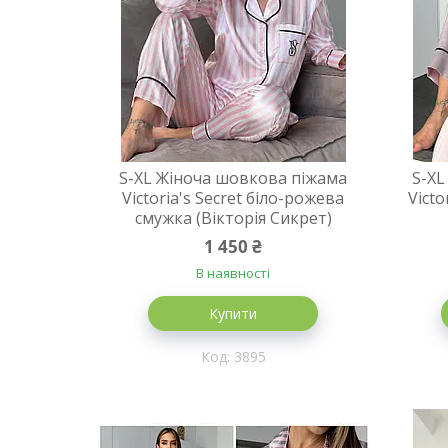
S-XL Жіноча шовкова піжама
S-XL
Victoria's Secret біло-рожева
Victo
смужка (Вікторія Сикрет)
1 450 ₴
В наявності
Купити
3895