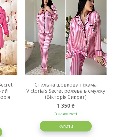
Secret
Стильна шовкова піжама
рний
Victoria's Secret рожева в смужку
орія
(Вікторія Сикрет)
1 350 ₴
В наявності
Купити