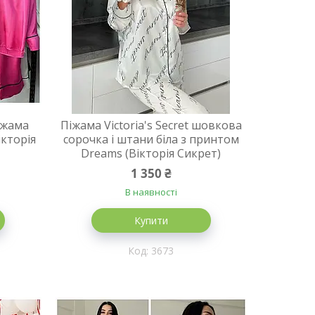
З
іжама
Піжама Victoria's Secret шовкова
Футболк
ікторія
сорочка і штани біла з принтом
принт
Dreams (Вікторія Сикрет)
серце
1 350 ₴
В наявності
Купити
3673