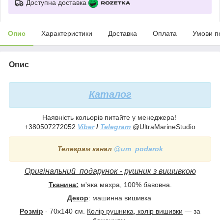
Доступна доставка
Опис
Характеристики
Доставка
Оплата
Умови п
Опис
Каталог
Наявність кольорів питайте у менеджера!
+380507272052
Viber
/
Telegram
@UltraMarineStudio
Телеграм канал
@um_podarok
Оригінальний подарунок - рушник з вишивкою
Тканина:
м'яка махра, 100% бавовна.
Декор
: машинна вишивка
Розмір
- 70x140 см.
Колір рушника, колір вишивки
— за