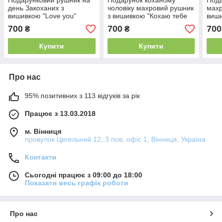
Подарунковий рушник на
Подарунок коханому
Пода
день Закоханих з
чоловіку махровий рушник
махр
вишивкою "Love you"
з вишивкою "Кохаю тебе
виши
70х140 см сірий
всім серцем" 70х140 см
70х1
700
700
700
₴
₴
Купити
Купити
Про нас
95% позитивних з 113 відгуків за рік
Працює з 13.03.2018
м. Вінниця
провулок Цегельний 12, 3 пов, офіс 1, Вінниця, Україна
Контакти
Сьогодні працює з 09:00 до 18:00
Показати весь графік роботи
Про нас