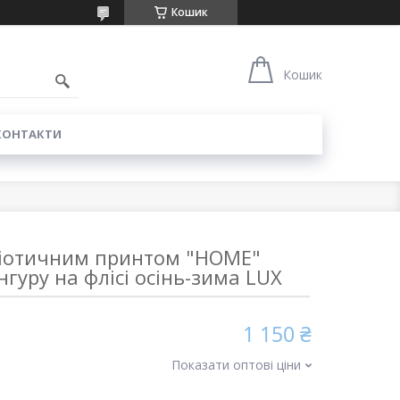
Кошик
0
Кошик
КОНТАКТИ
тріотичним принтом "HOME"
нгуру на флісі осінь-зима LUX
1 150 ₴
Показати оптові ціни