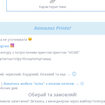
Характеристики
Каталог
Printo!
жна не уточнювати
tagram
 кенгуру з патріотичним принтом принтом "HOME"
і/світшоті/футболці/кепці/чашці
→ ⓘ
ений, червоний, бордовий, бежевий та інші
→
|
дивитись модель "осінь" з легким начісом
ⓘ
обочих днів
Обирай та замовляй!
иникли запитання? Зв'яжись з менеджером через вайбер/телегра