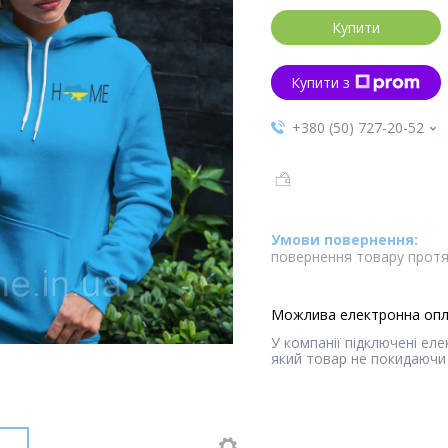
Купити
Купити з
+380 (50) 727-20-52
повернення товару протя
У компанії підключені ел
який товар не покидаючи 