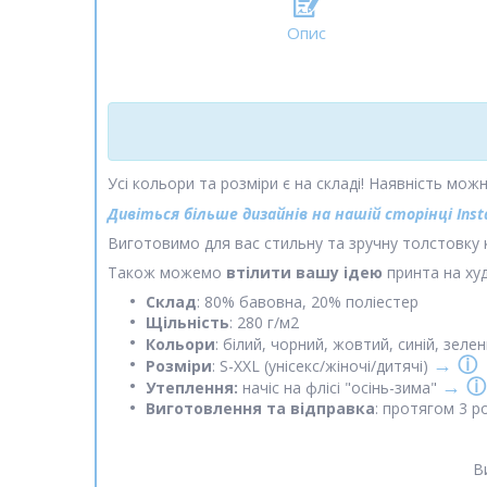
Опис
Усі кольори та розміри є на складі! Наявність мо
Дивіться більше дизайнів на нашій сторінці Ins
Виготовимо для вас стильну та зручну толстовку
Також можемо
втілити вашу ідею
принта на худ
С
клад
: 80% бавовна, 20% поліестер
Щільність
: 280 г/м2
Кольори
: білий, чорний, жовтий, синій, зел
→ ⓘ
Розміри
: S-XXL (унісекс/жіночі/дитячі)
→ ⓘ
Утеплення:
начіс на флісі "осінь-зима"
Виготовлення та відправка
: протягом 3 р
В