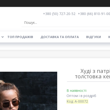
+380 (50) 727-20-52
+380 (66) 810-91-0
ТОП ПРОДАЖІВ
ДОСТАВКА ТА ОПЛАТА
ВІДГУКИ
Худі з па
толстовка ке
В наявності
Оптом і в роздріб
Код:
А-00072