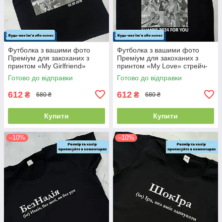
Футболка з вашими фото
Футболка з вашими фото
Преміум для закоханих з
Преміум для закоханих з
принтом «My Girlfriend»
принтом «My Love» стрейч-
стрейч-кулір
кулір
Готово до відправки
Готово до відправки
612
612
₴
₴
680 ₴
680 ₴
Купити
Купити
–10%
–10%