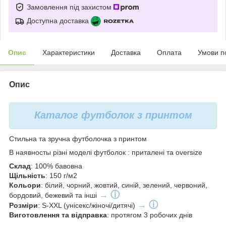
Замовлення під захистом
Доступна доставка
Опис
Характеристики
Доставка
Оплата
Умови п
Опис
Каталог футболок з принтом
Стильна та зручна футболочка з принтом
В наявносты різні моделі футболок : приталені та oversize
С
клад
: 100% бавовна
Щільність
: 150 г/м2
Кольори
: білий, чорний, жовтий, синій, зелений, червоний,
→ ⓘ
бордовий, бежевий та інші
→ ⓘ
Розміри
: S-XXL (унісекс/жіночі/дитячі)
Виготовлення та відправка
: протягом 3 робочих днів