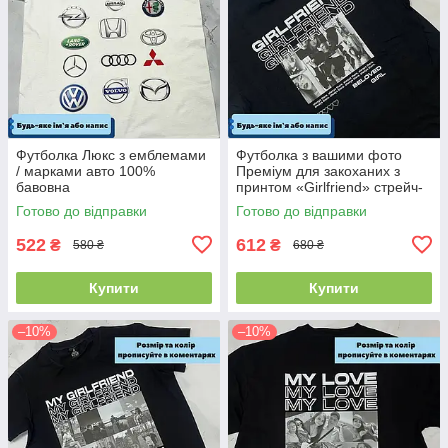
Футболка Люкс з емблемами
Футболка з вашими фото
/ марками авто 100%
Преміум для закоханих з
бавовна
принтом «Girlfriend» стрейч-
кулір
Готово до відправки
Готово до відправки
522
612
₴
₴
580 ₴
680 ₴
Купити
Купити
–10%
–10%