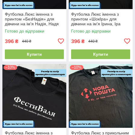
Футболка Люкс іменна з
Футболка Люкс іменна з
принтом «БезНадія» для
принтом «ШокІра» для
дівчини на ім'я Надія, Надя
дівчини на ім'я Ірина, Іра
100% бавовна
100% бавовна
Готово до відправки
Готово до відправки
396
396
₴
₴
440 ₴
440 ₴
Купити
Купити
–10%
–10%
Футболка Люкс іменна з
Футболка Люкс з прикольним