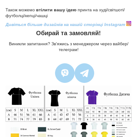
Також можемо
втілити вашу ідею
принта на худі/світшоті/
футболці/кепці/чашці
Дивіться більше дизайнів на нашій сторінці Instagram
Обирай та замовляй!
Виникли запитання? Зв'яжись з менеджером через вайбер/
телеграм!