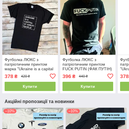
Футболка ЛЮКС з
Футболка ЛЮКС з
Фут
патріотичним принтом
патріотичним принтом
патр
марка "Ukraine is a capital
FUCK PUTIN (ФАК ПУТІН)
"Ukr
of great people" 100%
100% бавовна
378
396
378
₴
₴
420 ₴
440 ₴
бавовна
Купити
Купити
Акційні пропозиції та новинки
–10%
–10%