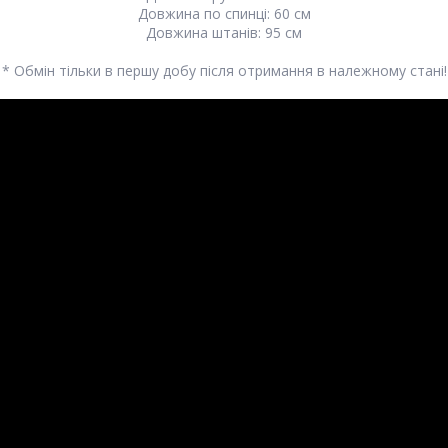
Довжина по спинці: 60 см
Довжина штанів: 95 см
* Обмін тільки в першу добу після отримання в належному стані!