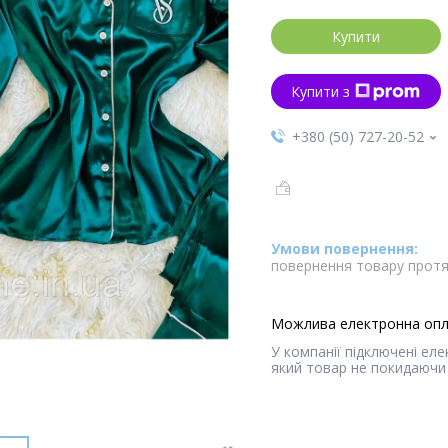
Купити
Купити з
+380 (50) 727-20-52
повернення товару протя
У компанії підключені ел
який товар не покидаючи 