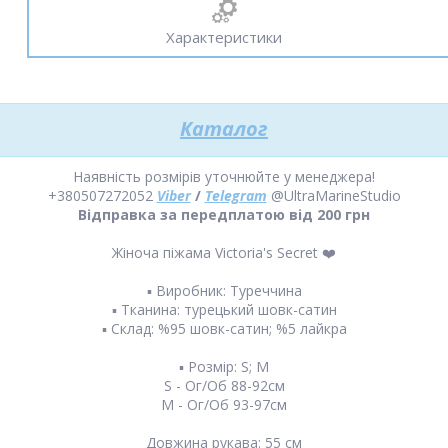
Характеристики
Каталог
Наявність розмірів уточнюйте у менеджера!
+380507272052
Viber
/
Telegram
@UltraMarineStudio
Відправка за передплатою від 200 грн
Жіноча піжама Victoria's Secret ❤️
▪️ Виробник: Туреччина
▪️ Тканина: турецький шовк-сатин
▪️ Склад: %95 шовк-сатин; %5 лайкра
▪️ Розмір: S; M
S - Ог/Об 88-92см
М - Ог/Об 93-97см
Довжина рукава: 55 см