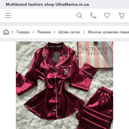
Multibrand fashion shop UltraMarine.in.ua
Товари
Піжами
Шовк-сатин
Жіноча шовкова піжама