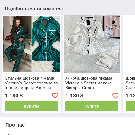
Подібні товари компанії
Стильна шовкова піжама
Жіноча шовкова піжама
Шовк
Victoria's Secret сорочка та
Victoria's Secret молоко
Secr
штани смарагд Вікторія
Вікторія Сікрет
Сікр
Сікрет
1 180
1 180
1 1
₴
₴
Купити
Купити
Про нас