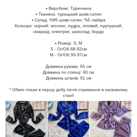
▪️ Виробник: Туреччина
▪️ Тканина: турецький шовк-сатин
▪️ Склад: %95 шовк-сатин; %5 лайкра
Кольори: чорний; молоко; пудра; ліловий; пурпурний;
смарагд; електрик; шоколад; бордо
▪️ Розмір: S; M
S - Ог/Об 88-92см
М - Ог/Об 93-97см
Довжина рукава: 55 см
Довжина по спинці: 60 см
Довжина штанів: 91 см
* Обмін тільки в першу добу після отримання в належному
стані!