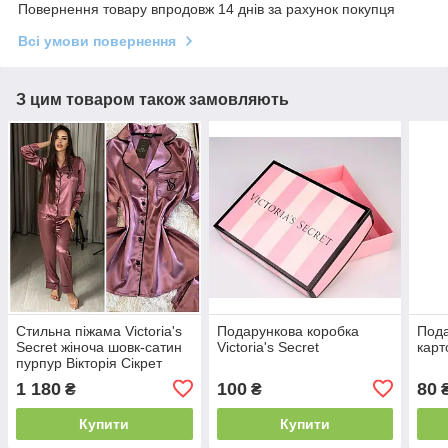
Повернення товару впродовж 14 днів за рахунок покупця
Всі умови повернення
З цим товаром також замовляють
Стильна піжама Victoria's
Подарункова коробка
Пода
Secret жіноча шовк-сатин
Victoria's Secret
карт
пурпур Вікторія Сікрет
1 180
100
80
₴
₴
Купити
Купити