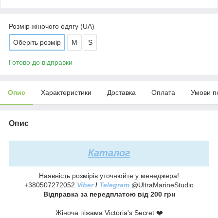
Розмір жіночого одягу (UA)
Оберіть розмір
М
S
Готово до відправки
Опис
Характеристики
Доставка
Оплата
Умови п
Опис
Каталог
Наявність розмірів уточнюйте у менеджера!
+380507272052
Viber
/
Telegram
@UltraMarineStudio
Відправка за передплатою від 200 грн
Жіноча піжама Victoria's Secret ❤️