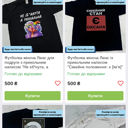
Футболка жіноча Люкс для
Футболка жіноча Люкс із
подруги з прикольним
прикольним написом
написом "Не єб*нута, а
"Сімейне положення: є [Ім'я]"
унікальна" 100% бавовна
(будь-яке ім'я) 100% бавовна
Готово до відправки
Готово до відправки
500
500
₴
₴
Купити
Купити