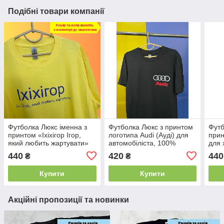
Подібні товари компанії
Футболка Люкс іменна з
Футболка Люкс з принтом
Футб
принтом «Іхіхігор Ігор,
логотипа Audi (Ауді) для
при
який любить жартувати»
автомобіліста, 100%
для 
для хлопця на ім'я Ігор
бавовна, на подарунок
100
440
420
440
₴
₴
100% бавовна
Купити
Купити
Акційні пропозиції та новинки