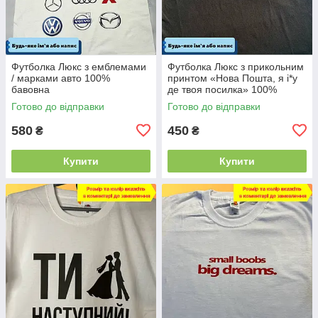
Футболка Люкс з емблемами
Футболка Люкс з прикольним
/ марками авто 100%
принтом «Нова Пошта, я і*у
бавовна
де твоя посилка» 100%
бавовна
Готово до відправки
Готово до відправки
580
450
₴
₴
Купити
Купити