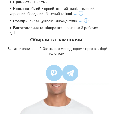
Щільність
: 150 г/м2
Кольори
: білий, чорний, жовтий, синій, зелений,
→ ⓘ
червоний, бордовий, бежевий та інші
→ ⓘ
Розміри
: S-XXL (унісекс/жіночі/дитячі)
Виготовлення та відправка
: протягом 3 робочих
днів
Обирай та замовляй!
Виникли запитання? Зв'яжись з менеджером через вайбер/
телеграм!