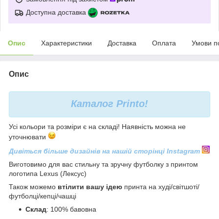
Доступна доставка
Опис
Характеристики
Доставка
Оплата
Умови п
Опис
Каталог
Printo!
Усі кольори та розміри є на складі! Наявність можна не
уточнювати
Дивіться більше дизайнів на нашій сторінці Instagram
Виготовимо для вас стильну та зручну футболку з принтом
логотипа Lexus (Лексус)
Також можемо
втілити вашу ідею
принта на худі/світшоті/
футболці/кепці/чашці
С
клад
: 100% бавовна