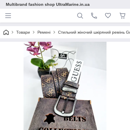
Multibrand fashion shop UltraMarine.in.ua
Товари
Ремені
Стильний жіночий шкіряний ремінь G