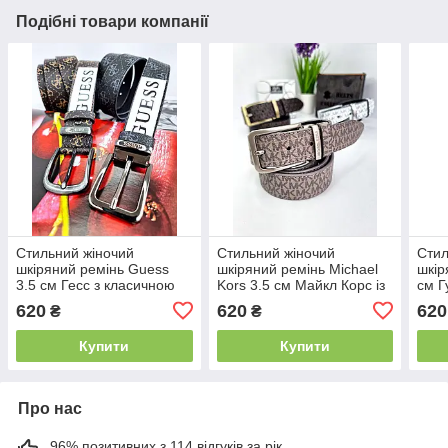
Подібні товари компанії
Стильний жіночий
Стильний жіночий
Стил
шкіряний ремінь Guess
шкіряний ремінь Michael
шкір
3.5 см Гесс з класичною
Kors 3.5 см Майкл Корс із
см Г
металевою пряжкою
металевою пряжкою
мета
620
620
620
₴
₴
бежевий з коричневим
Купити
Купити
Про нас
96% позитивних з 114 відгуків за рік