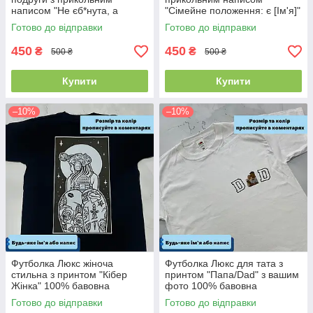
написом "Не єб*нута, а
"Сімейне положення: є [Ім'я]"
унікальна" 100% бавовна
(будь-яке ім'я) 100% бавовна
Готово до відправки
Готово до відправки
450
450
₴
₴
500 ₴
500 ₴
Купити
Купити
–10%
–10%
Футболка Люкс жіноча
Футболка Люкс для тата з
стильна з принтом "Кібер
принтом "Папа/Dad" з вашим
Жінка" 100% бавовна
фото 100% бавовна
Готово до відправки
Готово до відправки