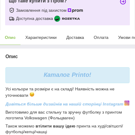
Що таке купити з Пром?
Замовлення під захистом
Доступна доставка
Опис
Характеристики
Доставка
Оплата
Умови п
Опис
Каталог
Printo!
Усі кольори та розміри є на складі! Наявність можна не
уточнювати
Дивіться більше дизайнів на нашій сторінці Instagram
Виготовимо для вас стильну та зручну футболку з принтом
логотипа Volkswagen (Фольцваген)
Також можемо
втілити вашу ідею
принта на худі/світшоті/
футболці/кепці/чашці