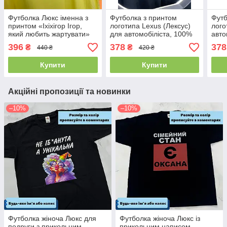
Футболка Люкс іменна з
Футболка з принтом
Футб
принтом «Іхіхігор Ігор,
логотипа Lexus (Лексус)
лого
який любить жартувати»
для автомобіліста, 100%
авто
для хлопця на ім'я Ігор
бавовна, на подарунок
баво
396
378
378
₴
₴
440 ₴
420 ₴
100% бавовна
Купити
Купити
Акційні пропозиції та новинки
–10%
–10%
Футболка жіноча Люкс для
Футболка жіноча Люкс із
подруги з прикольним
прикольним написом