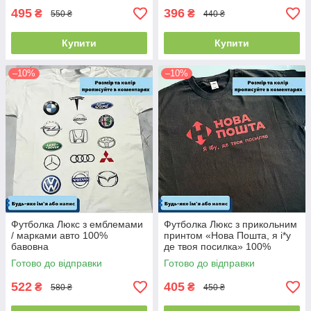
495
396
₴
₴
550 ₴
440 ₴
Купити
Купити
–10%
–10%
Футболка Люкс з емблемами
Футболка Люкс з прикольним
/ марками авто 100%
принтом «Нова Пошта, я і*у
бавовна
де твоя посилка» 100%
бавовна
Готово до відправки
Готово до відправки
522
405
₴
₴
580 ₴
450 ₴