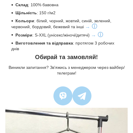
С
клад
: 100% бавовна
Щільність
: 150 г/м2
Кольори
: білий, чорний, жовтий, синій, зелений,
→ ⓘ
червоний, бордовий, бежевий та інші
→ ⓘ
Розміри
: S-XXL (унісекс/жіночі/дитячі)
Виготовлення та відправка
: протягом 3 робочих
днів
Обирай та замовляй!
Виникли запитання? Зв'яжись з менеджером через вайбер/
телеграм!