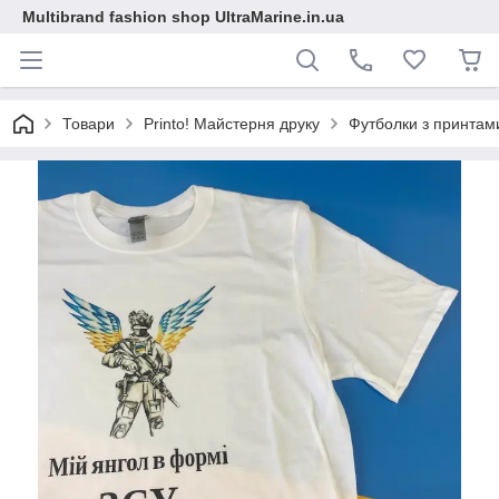
Multibrand fashion shop UltraMarine.in.ua
Товари
Printo! Майстерня друку
Футболки з принтам