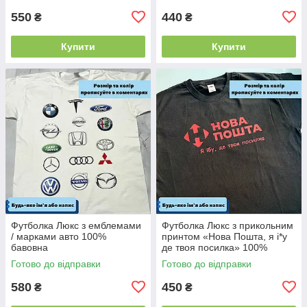
550
440
₴
₴
Купити
Купити
Футболка Люкс з емблемами
Футболка Люкс з прикольним
/ марками авто 100%
принтом «Нова Пошта, я і*у
бавовна
де твоя посилка» 100%
бавовна
Готово до відправки
Готово до відправки
580
450
₴
₴