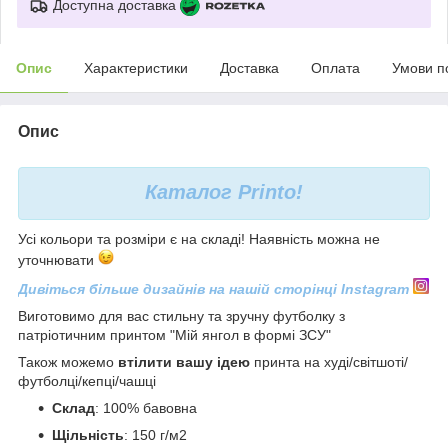
Доступна доставка
Опис
Характеристики
Доставка
Оплата
Умови п
Опис
Каталог
Printo!
Усі кольори та розміри є на складі! Наявність можна не
уточнювати
Дивіться більше дизайнів на нашій сторінці Instagram
Виготовимо для вас стильну та зручну футболку з
патріотичним принтом "Мій янгол в формі ЗСУ"
Також можемо
втілити вашу ідею
принта на худі/світшоті/
футболці/кепці/чашці
С
клад
: 100% бавовна
Щільність
: 150 г/м2