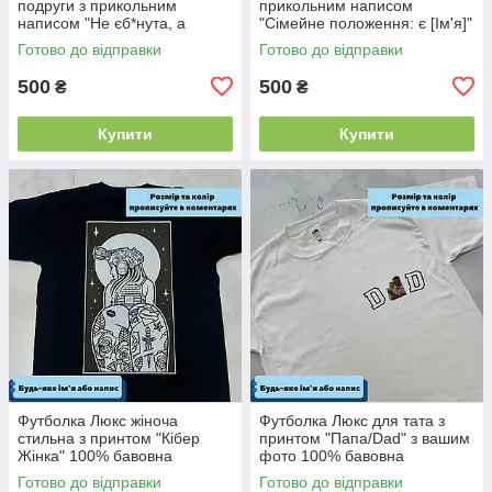
подруги з прикольним
прикольним написом
написом "Не єб*нута, а
"Сімейне положення: є [Ім'я]"
унікальна" 100% бавовна
(будь-яке ім'я) 100% бавовна
Готово до відправки
Готово до відправки
500
500
₴
₴
Купити
Купити
Футболка Люкс жіноча
Футболка Люкс для тата з
стильна з принтом "Кібер
принтом "Папа/Dad" з вашим
Жінка" 100% бавовна
фото 100% бавовна
Готово до відправки
Готово до відправки