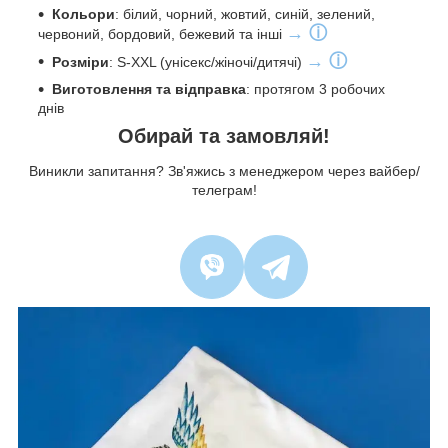
Кольори
: білий, чорний, жовтий, синій, зелений,
→ ⓘ
червоний, бордовий, бежевий та інші
→ ⓘ
Розміри
: S-XXL (унісекс/жіночі/дитячі)
Виготовлення та відправка
: протягом 3 робочих
днів
Обирай та замовляй!
Виникли запитання? Зв'яжись з менеджером через вайбер/
телеграм!