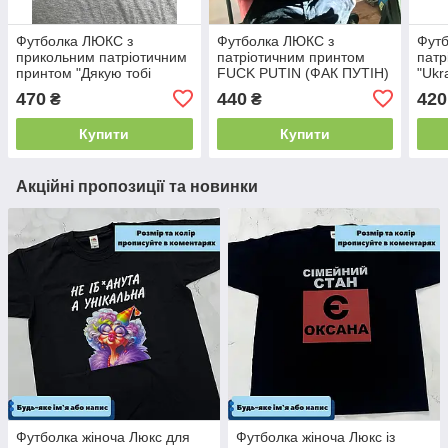
Футболка ЛЮКС з
Футболка ЛЮКС з
Фут
прикольним патріотичним
патріотичним принтом
патр
принтом "Дякую тобі
FUCK PUTIN (ФАК ПУТІН)
"Ukr
Боже" 100% бавовна
100% бавовна
470
440
420
₴
₴
Купити
Купити
Акційні пропозиції та новинки
Футболка жіноча Люкс для
Футболка жіноча Люкс із