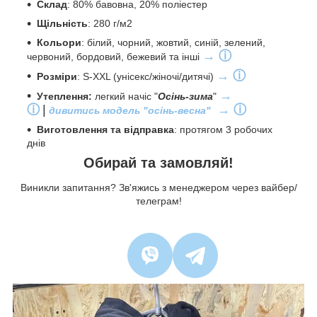
С
клад
: 80% бавовна, 20% поліестер
Щільність
: 280 г/м2
Кольори
: білий, чорний, жовтий, синій, зелений,
→ ⓘ
червоний, бордовий, бежевий та інші
→ ⓘ
Розміри
: S-XXL (унісекс/жіночі/дитячі)
→
Утеплення:
легкий начіс "
Осінь-зима
"
ⓘ
|
→ ⓘ
дивитись модель "осінь-весна"
Виготовлення та відправка
: протягом 3 робочих
днів
Обирай та замовляй!
Виникли запитання? Зв'яжись з менеджером через вайбер/
телеграм!