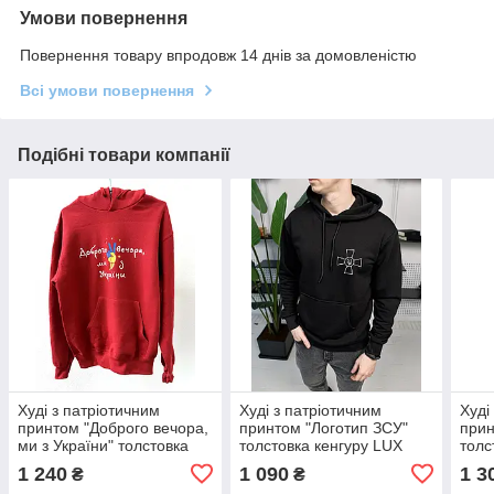
Умови повернення
Повернення товару впродовж 14 днів за домовленістю
Всі умови повернення
Подібні товари компанії
Худі з патріотичним
Худі з патріотичним
Худі
принтом "Доброго вечора,
принтом "Логотип ЗСУ"
прин
ми з України" толстовка
толстовка кенгуру LUX
толс
кенгуру на флісі осінь-
осінь-весна
осі
1 240
1 090
1 3
₴
₴
зима LUX