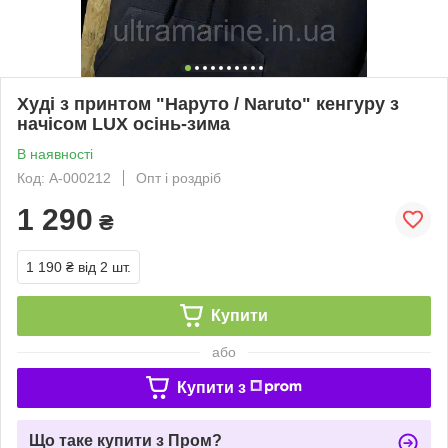
Худі з принтом "Наруто / Naruto" кенгуру з
начісом LUX осінь-зима
В наявності
Код: A-000212
Опт і роздріб
1 290
₴
1 190 ₴
від 2 шт.
Купити
або
Купити з
Що таке купити з Пром?