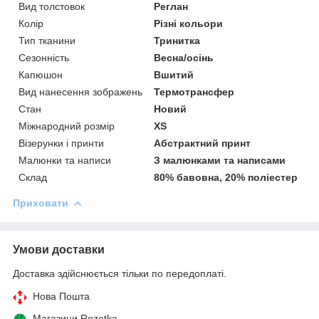
Вид толстовок
Реглан
Колір
Різні кольори
Тип тканини
Тринитка
Сезонність
Весна/осінь
Капюшон
Вшитий
Вид нанесення зображень
Термотрансфер
Стан
Новий
Міжнародний розмір
XS
Візерунки і принти
Абстрактний принт
Малюнки та написи
З малюнками та написами
Склад
80% бавовна, 20% поліестер
Приховати
Умови доставки
Доставка здійснюється тільки по передоплаті.
Нова Пошта
Магазини Rozetka