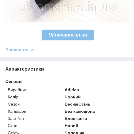
Ultramarine.in.ua
Приховати
Характеристики
Основні
Виробник
Adidas
Колір
Чорний
Сезон
Весна/Осінь
Капюшон
Без капюшона
Застібка
Блискавка
Стан
Новий
Стать
Чоловіча