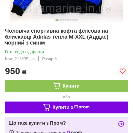
Чоловіча спортивна кофта флісова на
блискавці Adidas тепла М-ХХL (Адідас)
чорний з синім
Готово до відправки
Код: 211335L-a
Роздріб
950
₴
Купити
або
Купити з
Що таке купити з Пром?
Замовлення під захистом