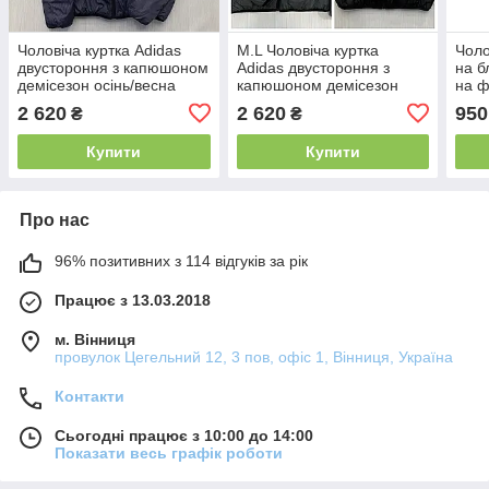
Чоловіча куртка Adidas
М.L Чоловіча куртка
Чоло
двустороння з капюшоном
Adidas двустороння з
на б
демісезон осінь/весна
капюшоном демісезон
на ф
чорна/синя (Адідас)
осінь/весна чорна/
син
2 620
2 620
950
₴
₴
сіра(Адідас)
Купити
Купити
Про нас
96% позитивних з 114 відгуків за рік
Працює з 13.03.2018
м. Вінниця
провулок Цегельний 12, 3 пов, офіс 1, Вінниця, Україна
Контакти
Сьогодні працює з 10:00 до 14:00
Показати весь графік роботи