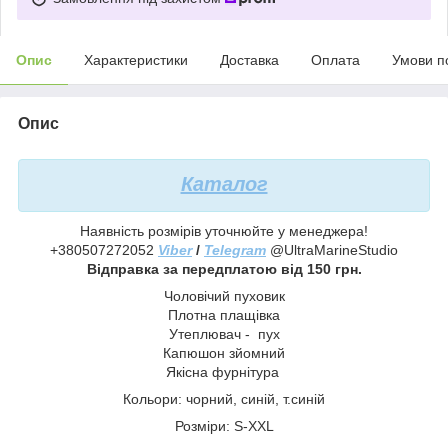
Опис
Характеристики
Доставка
Оплата
Умови п
Опис
Каталог
Наявність розмірів уточнюйте у менеджера!
+380507272052
Viber
/
Telegram
@UltraMarineStudio
Відправка за передплатою від 150 грн.
Чоловічий пуховик
Плотна плащівка
Утеплювач - пух
Капюшон зйомний
Якісна фурнітура
Кольори: чорний, синій, т.синій
Розміри: S-ХХL