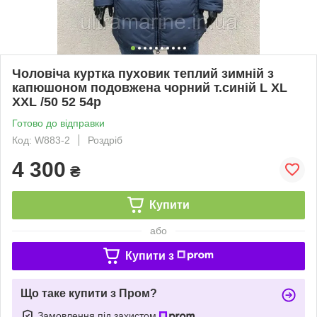
Чоловіча куртка пуховик теплий зимній з
капюшоном подовжена чорний т.синій L ХL
XXL /50 52 54р
Готово до відправки
Код: W883-2
Роздріб
4 300
₴
Купити
або
Купити з
Що таке купити з Пром?
Замовлення під захистом