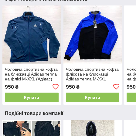
Чоловіча спортивна кофта
Чоловіча спортивна кофта
Чоло
на блискавці Adidas тепла
флісова на блискавці
на б
на флісі М-ХХL (Адідас)
Adidas тепла М-ХХL
на ф
синя
(Адідас) чорний з синім
чор
950
950
950
₴
₴
Купити
Купити
Подібні товари компанії