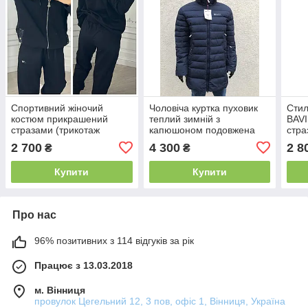
Спортивний жіночий
Чоловіча куртка пуховик
Стил
костюм прикрашений
теплий зимній з
BAV
стразами (трикотаж
капюшоном подовжена
стра
двунить Туреччина) батал
чорний т.синій L ХL XXL
двун
2 700
4 300
2 8
₴
₴
великі розміри Чорний
/50 52 54р
вели
Купити
Купити
Про нас
96% позитивних з 114 відгуків за рік
Працює з 13.03.2018
м. Вінниця
провулок Цегельний 12, 3 пов, офіс 1, Вінниця, Україна