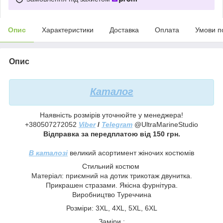
Опис
Характеристики
Доставка
Оплата
Умови п
Опис
Каталог
Наявність розмірів уточнюйте у менеджера!
+380507272052
Viber
/
Telegram
@UltraMarineStudio
Відправка за передплатою від 150 грн.
В каталозі
великий асортимент жіночих костюмів
Стильний костюм
Матеріал: приємний на дотик трикотаж двунитка.
Прикрашен стразами. Якісна фурнітура.
Виробництво Туреччина
Розміри: 3XL, 4XL, 5XL, 6XL
Заміри :