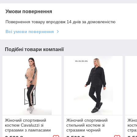
Умови повернення
Повернення товару впродовж 14 днів за домовленістю
Всі умови повернення
Подібні товари компанії
Жіночий спортивний
Жіночий спортивний
Жіно
костюм Cavaluzzi зі
стильний костюм зі
кост
стразами з лампасами
стразами чорний
стра
(трикотаж двунить
(трикотаж двунить
(три