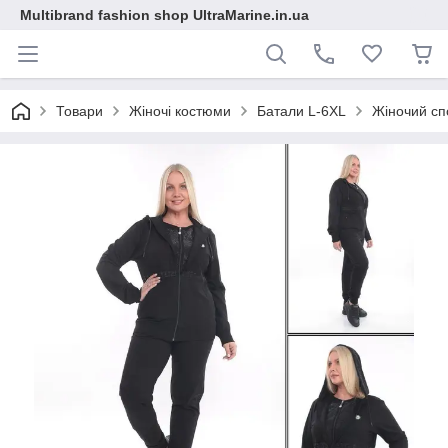
Multibrand fashion shop UltraMarine.in.ua
Товари
Жіночі костюми
Батали L-6XL
Жіночий сп