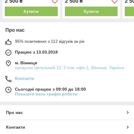
2 500
2 500
2 5
₴
₴
Туреччина) батал 3XL-6XL
Туреччина) батал 3XL-
Туре
чорний з бежевим
4XL-5XL-6XL
чор
Купити
Купити
Про нас
95% позитивних з 112 відгуків за рік
Працює з 13.03.2018
м. Вінниця
провулок Цегельний 12, 3 пов, офіс 1, Вінниця, Україна
Контакти
Сьогодні працює з 09:00 до 18:00
Показати весь графік роботи
Про нас
Контакти