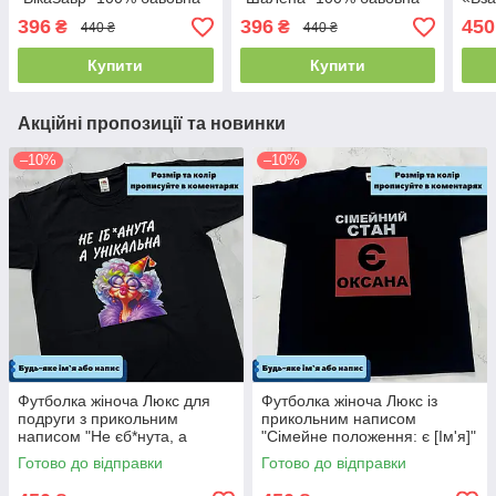
бав
396
396
450
₴
₴
440 ₴
440 ₴
Купити
Купити
Акційні пропозиції та новинки
–10%
–10%
Футболка жіноча Люкс для
Футболка жіноча Люкс із
подруги з прикольним
прикольним написом
написом "Не єб*нута, а
"Сімейне положення: є [Ім'я]"
унікальна" 100% бавовна
(будь-яке ім'я) 100% бавовна
Готово до відправки
Готово до відправки