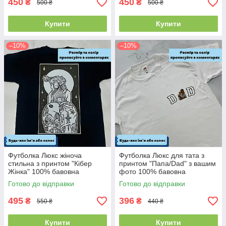
450
450
₴
₴
500 ₴
500 ₴
Купити
Купити
–10%
–10%
Футболка Люкс жіноча
Футболка Люкс для тата з
стильна з принтом "Кібер
принтом "Папа/Dad" з вашим
Жінка" 100% бавовна
фото 100% бавовна
Готово до відправки
Готово до відправки
495
396
₴
₴
550 ₴
440 ₴
Купити
Купити