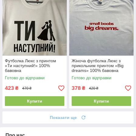
Футболка Люкс з принтом
Жіноча футболка Люкс з
«Ти наступний!» 100%
прикольним принтом «Big
бавовна
dreams» 100% бавовна
Готово до відправки
Готово до відправки
423
378
₴
₴
470 ₴
420 ₴
Купити
Купити
Показати ще
Про нас