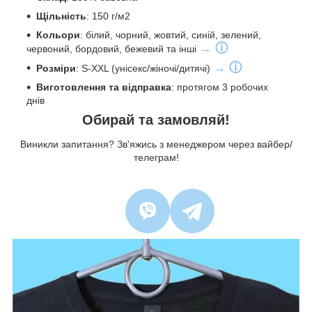
Щільність
: 150 г/м2
Кольори
: білий, чорний, жовтий, синій, зелений,
→ ⓘ
червоний, бордовий, бежевий та інші
→ ⓘ
Розміри
: S-XXL (унісекс/жіночі/дитячі)
Виготовлення та відправка
: протягом 3 робочих
днів
Обирай та замовляй!
Виникли запитання? Зв'яжись з менеджером через вайбер/
телеграм!