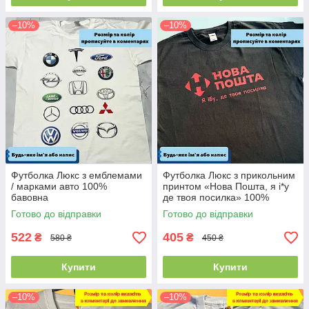
–10%
–10%
Футболка Люкс з емблемами
Футболка Люкс з прикольним
/ марками авто 100%
принтом «Нова Пошта, я і*у
бавовна
де твоя посилка» 100%
бавовна
Готово до відправки
Готово до відправки
522
405
₴
₴
580 ₴
450 ₴
Купити
Купити
–10%
–10%