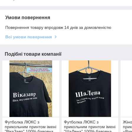
Умови повернення
Повернення товару впродовж 14 днів за домовленістю
Всі умови повернення
Подібні товари компанії
Футболка ЛЮКС з
Футболка ЛЮКС з
Жіно
прикольним принтом імені
прикольним принтом імені
при
"ВікаЗавр" 100% бавовна
"ШаЛена" 100% бавовна
«Вза