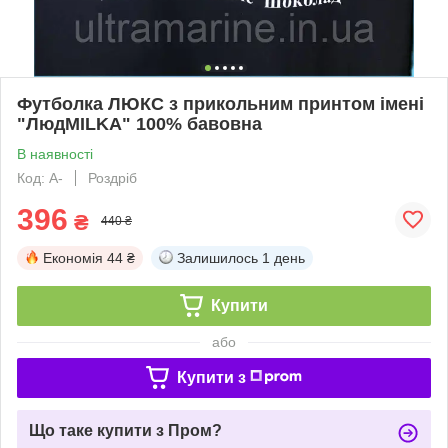
Футболка ЛЮКС з прикольним принтом імені
"ЛюдMILKA" 100% бавовна
В наявності
Код: A-
Роздріб
396
₴
440 ₴
Економія
44 ₴
Залишилось
1 день
Купити
або
Купити з
Що таке купити з Пром?