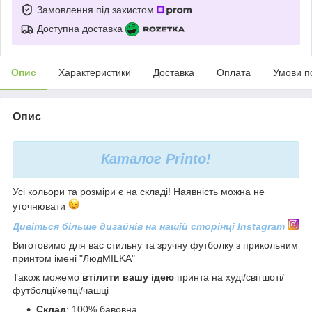
Замовлення під захистом
Доступна доставка
Опис
Характеристики
Доставка
Оплата
Умови п
Опис
Каталог
Printo!
Усі кольори та розміри є на складі! Наявність можна не
уточнювати
Дивіться більше дизайнів на нашій сторінці Instagram
Виготовимо для вас стильну та зручну футболку з прикольним
принтом імені "ЛюдMILKA"
Також можемо
втілити вашу ідею
принта на худі/світшоті/
футболці/кепці/чашці
С
клад
: 100% бавовна