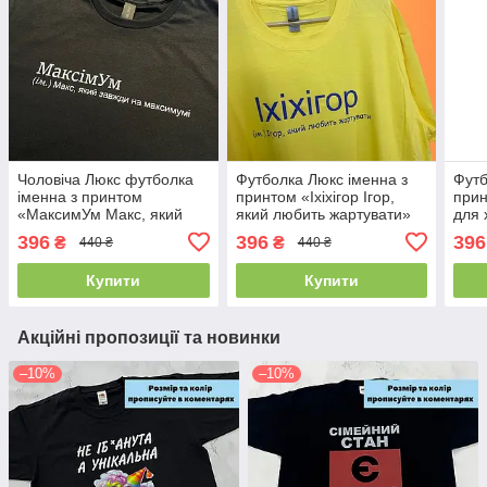
Чоловіча Люкс футболка
Футболка Люкс іменна з
Футб
іменна з принтом
принтом «Іхіхігор Ігор,
при
«МаксимУм Макс, який
який любить жартувати»
для 
завжди на максимумі»
для хлопця на ім'я Ігор
100
396
396
396
₴
₴
440 ₴
440 ₴
100% бавовна
100% бавовна
Купити
Купити
Акційні пропозиції та новинки
–10%
–10%