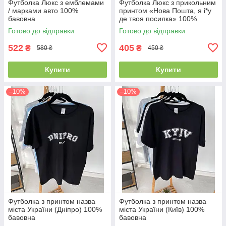
Футболка Люкс з емблемами
Футболка Люкс з прикольним
/ марками авто 100%
принтом «Нова Пошта, я і*у
бавовна
де твоя посилка» 100%
бавовна
Готово до відправки
Готово до відправки
522
405
₴
₴
580 ₴
450 ₴
Купити
Купити
–10%
–10%
Футболка з принтом назва
Футболка з принтом назва
міста України (Дніпро) 100%
міста України (Київ) 100%
бавовна
бавовна