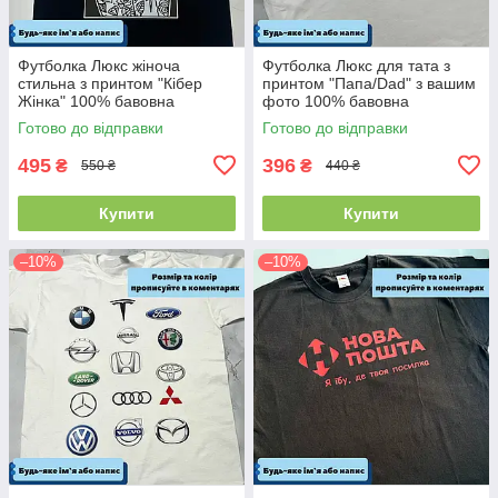
Футболка Люкс жіноча
Футболка Люкс для тата з
стильна з принтом "Кібер
принтом "Папа/Dad" з вашим
Жінка" 100% бавовна
фото 100% бавовна
Готово до відправки
Готово до відправки
495
396
₴
₴
550 ₴
440 ₴
Купити
Купити
–10%
–10%