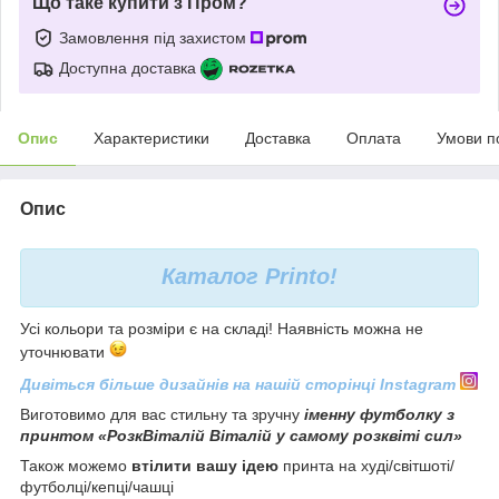
Що таке купити з Пром?
Замовлення під захистом
Доступна доставка
Опис
Характеристики
Доставка
Оплата
Умови п
Опис
Каталог
Printo!
Усі кольори та розміри є на складі! Наявність можна не
уточнювати
Дивіться більше дизайнів на нашій сторінці Instagram
Виготовимо для вас стильну та зручну
іменну футболку з
принтом «РозкВіталій Віталій у самому розквіті сил»
Також можемо
втілити вашу ідею
принта на худі/світшоті/
футболці/кепці/чашці