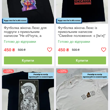
Футболка жіноча Люкс для
Футболка жіноча Люкс із
подруги з прикольним
прикольним написом
написом "Не єб*нута, а
"Сімейне положення: є [Ім'я]"
унікальна" 100% бавовна
(будь-яке ім'я) 100% бавовна
Готово до відправки
Готово до відправки
450
450
₴
₴
500 ₴
500 ₴
Купити
Купити
–10%
–10%