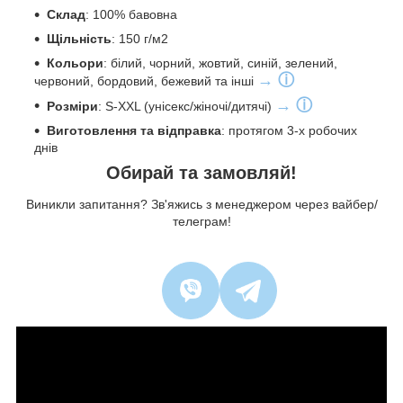
С
клад
: 100% бавовна
Щільність
: 150 г/м2
Кольори
: білий, чорний, жовтий, синій, зелений,
→ ⓘ
червоний, бордовий, бежевий та інші
→ ⓘ
Розміри
: S-XXL (унісекс/жіночі/дитячі)
Виготовлення та відправка
: протягом 3-х робочих
днів
Обирай та замовляй!
Виникли запитання? Зв'яжись з менеджером через вайбер/
телеграм!