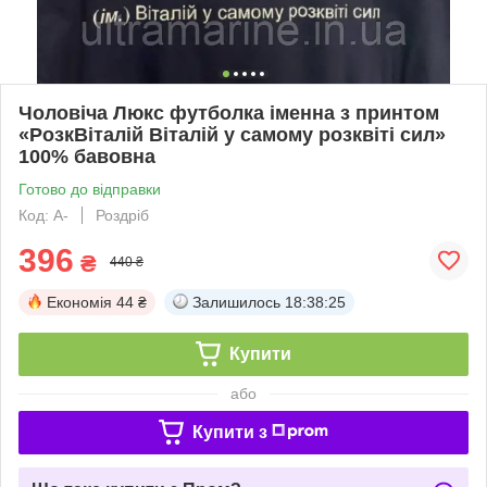
Чоловіча Люкс футболка іменна з принтом
«РозкВіталій Віталій у самому розквіті сил»
100% бавовна
Готово до відправки
Код: A-
Роздріб
396
₴
440 ₴
Економія
44 ₴
Залишилось
18:38:24
Купити
або
Купити з