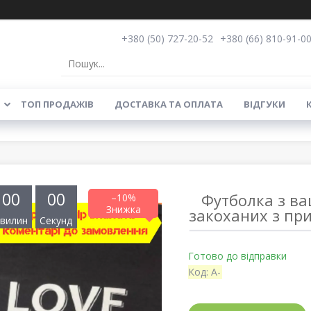
+380 (50) 727-20-52
+380 (66) 810-91-0
ТОП ПРОДАЖІВ
ДОСТАВКА ТА ОПЛАТА
ВІДГУКИ
0
0
0
0
Футболка з в
–10%
закоханих з пр
вилин
Секунд
Готово до відправки
Код:
A-