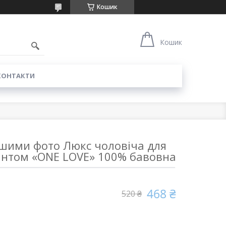
Кошик
0
Кошик
КОНТАКТИ
ашими фото Люкс чоловіча для
интом «ONE LOVE» 100% бавовна
468 ₴
520 ₴