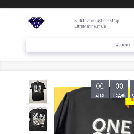
Multibrand fashion shop
UltraMarine.in.ua
КАТАЛОГ
0
0
0
0
Днів
Годин
Х