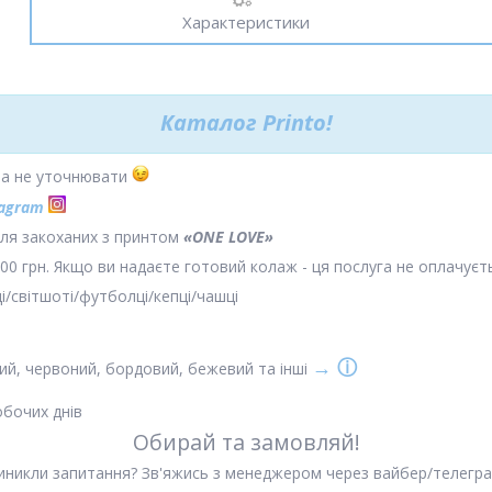
Характеристики
Каталог
Printo!
жна не уточнювати
tagram
для закоханих з принтом
«ONE LOVE»
0 грн. Якщо ви надаєте готовий колаж - ця послуга не оплачуєт
і/світшоті/футболці/кепці/чашці
→ ⓘ
ений, червоний, бордовий, бежевий та інші
обочих днів
Обирай та замовляй!
иникли запитання? Зв'яжись з менеджером через вайбер/телегра