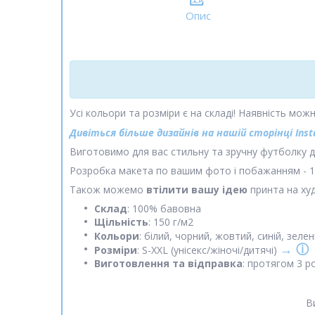
Опис
Усі кольори та розміри є на складі! Наявність мо
Дивіться більше дизайнів на нашій сторінці Ins
Виготовимо для вас стильну та зручну футболку 
Розробка макета по вашим фото і побажанням - 10
Також можемо
втілити вашу ідею
принта на худ
С
клад
: 100% бавовна
Щільність
: 150 г/м2
Кольори
: білий, чорний, жовтий, синій, зел
→ ⓘ
Розміри
: S-XXL (унісекс/жіночі/дитячі)
Виготовлення та відправка
: протягом 3 р
В