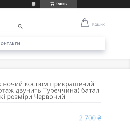
Кошик
0
Кошик
КОНТАКТИ
жіночий костюм прикрашений
отаж двунить Туреччина) батал
кі розміри Червоний
2 700 ₴