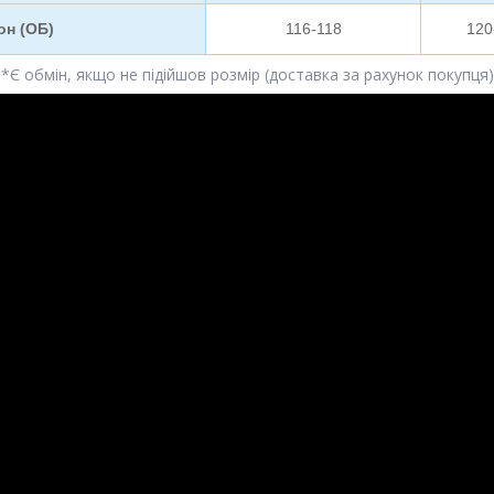
он (ОБ)
116-118
120
*Є обмін, якщо не підійшов розмір (доставка за рахунок покупця)