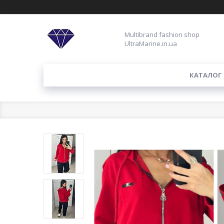
Multibrand fashion shop
UltraMarine.in.ua
КАТАЛОГ