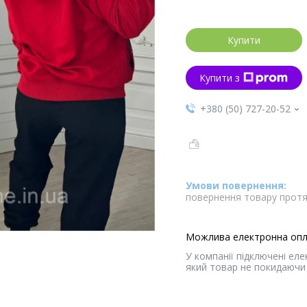
Купити
Купити з
+380 (50) 727-20-52
повернення товару протя
У компанії підключені ел
який товар не покидаючи 