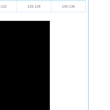
-122
126-128
134-136