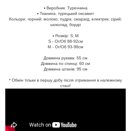
▪️ Виробник: Туреччина
▪️ Тканина: турецький оксамит
Кольори: чорний; молоко; пудра; смарагд; електрик; сірий;
шоколад; бордо
▪️ Розмір: S; M
S - Ог/Об 88-92см
М - Ог/Об 93-98см
Довжина рукава: 55 см
Довжина по спинці: 60 см
Довжина штанів: 95 см
* Обмін тільки в першу добу після отримання в належному
стані!