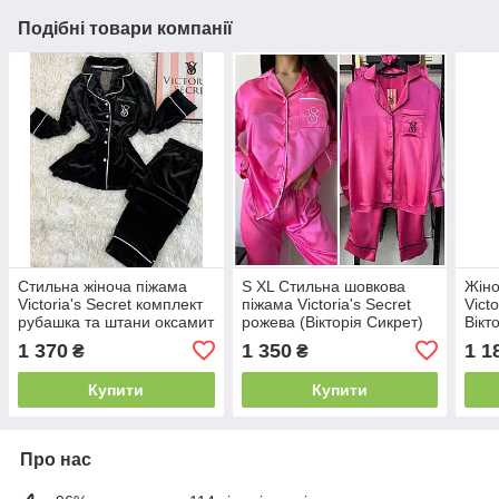
Подібні товари компанії
Стильна жіноча піжама
S XL Стильна шовкова
Жіно
Victoria's Secret комплект
піжама Victoria's Secret
Vict
рубашка та штани оксамит
рожева (Вікторія Сикрет)
Вікт
чорний Вікторія Сікрет
1 370
1 350
1 1
₴
₴
Купити
Купити
Про нас