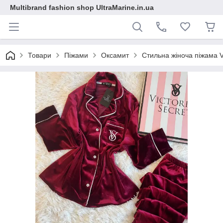
Multibrand fashion shop UltraMarine.in.ua
Товари
Піжами
Оксамит
Стильна жіноча піжама Vi