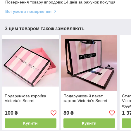
Повернення товару впродовж 14 днів за рахунок покупця
Всі умови повернення
З цим товаром також замовляють
Подарункова коробка
Подарунковий пакет
Стил
Victoria's Secret
картон Victoria's Secret
Vict
пудр
100
80
1 3
₴
₴
Купити
Купити