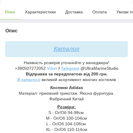
Опис
Характеристики
Доставка
Оплата
Умови п
Опис
Каталог
Наявність розмірів уточнюйте у менеджера!
+380507272052
Viber
/
Telegram
@UltraMarineStudio
Відправка за передплатою від 200 грн.
В каталозі
великий асортимент жіночих костюмів
Костюм Adidas
Матеріал: приємний трикотаж. Якісна фурнітура.
Фабричний Китай
Розміри:
S - Ог/Об 94-98см
М - Ог/Об 100-104см
L - Ог/Об 104-108см
XL - Ог/Об 110-114см