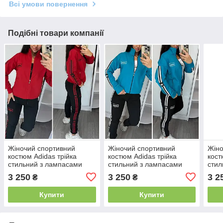
Всі умови повернення
Подібні товари компанії
Жіночий спортивний
Жіночий спортивний
Жіно
костюм Adidas трійка
костюм Adidas трійка
кост
стильний з лампасами
стильний з лампасами
стил
червоний (Адідас
бірюза (Адідас трикотаж
(Аді
3 250
3 250
3 2
₴
₴
трикотаж Туреччина)
Туреччина)
Туре
Купити
Купити