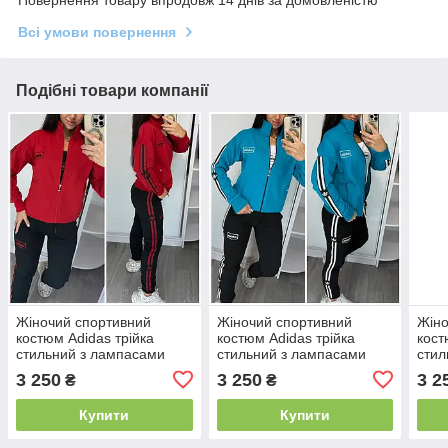
Повернення товару впродовж 14 днів за домовленістю
Всі умови повернення
Подібні товари компанії
Жіночий спортивний
Жіночий спортивний
Жіно
костюм Adidas трійка
костюм Adidas трійка
кост
стильний з лампасами
стильний з лампасами
стил
червоний (Адідас
бірюза (Адідас трикотаж
(Аді
3 250
3 250
3 2
₴
₴
трикотаж Туреччина)
Туреччина)
Туре
Купити
Купити