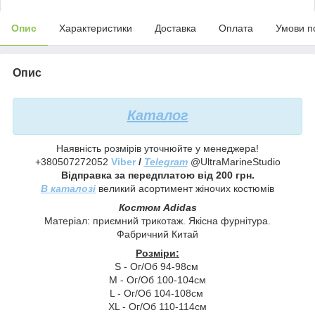
Опис
Характеристики
Доставка
Оплата
Умови п
Опис
Каталог
Наявність розмірів уточнюйте у менеджера!
+380507272052
Viber
/
Telegram
@UltraMarineStudio
Відправка за передплатою від 200 грн.
В каталозі
великий асортимент жіночих костюмів
Костюм Adidas
Матеріал: приємний трикотаж. Якісна фурнітура.
Фабричний Китай
Розміри:
S - Ог/Об 94-98см
М - Ог/Об 100-104см
L - Ог/Об 104-108см
XL - Ог/Об 110-114см