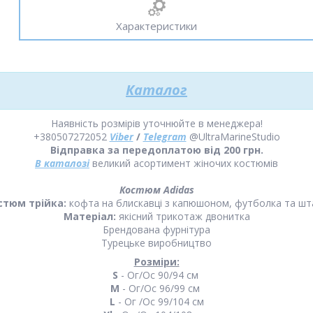
Характеристики
Каталог
Наявність розмірів уточнюйте в менеджера!
+380507272052
Viber
/
Telegram
@UltraMarineStudio
Відправка за передоплатою від 200 грн.
В каталозі
великий асортимент жіночих костюмів
Костюм Adidas
стюм трійка:
кофта на блискавці з капюшоном, футболка та шт
Матеріал:
якісний трикотаж двонитка
Брендована фурнітура
Турецьке виробництво
Розміри:
S
- Ог/Ос 90/94 см
М
- Ог/Ос 96/99 см
L
- Ог /Ос 99/104 см