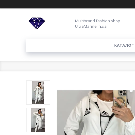
Multibrand fashion shop
UltraMarine.in.ua
КАТАЛОГ