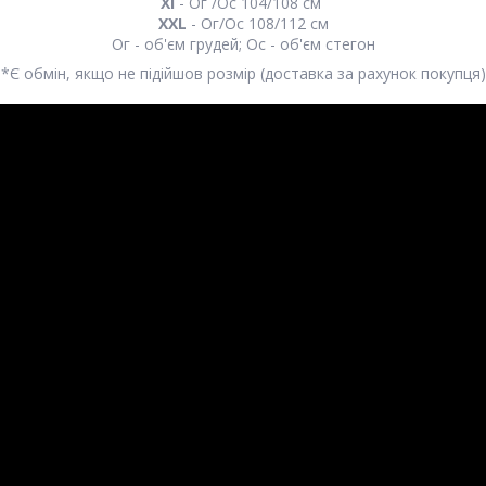
Xl
- Ог /Ос 104/108 см
XXL
- Ог/Ос 108/112 см
Ог - об'єм грудей; Ос - об'єм стегон
*Є обмін, якщо не підійшов розмір (доставка за рахунок покупця)