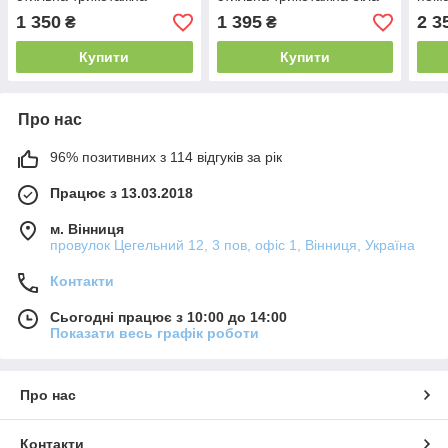
футболка та шорти Біло-
футболка поло та бежеві
бірю
1 350
1 395
2 3
₴
₴
чорний Туреччина
шорти Туреччина
двун
Купити
Купити
Про нас
96% позитивних з 114 відгуків за рік
Працює з 13.03.2018
м. Вінниця
провулок Цегельний 12, 3 пов, офіс 1, Вінниця, Україна
Контакти
Сьогодні працює з 10:00 до 14:00
Показати весь графік роботи
Про нас
Контакти