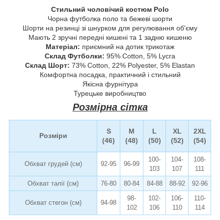
Стильний чоловічий костюм Polo
Чорна футболка поло та бежеві шорти
Шорти на резинці зі шнурком для регулювання об'єму
Мають 2 зручні передні кишені та 1 задню кишеню
Матеріал:
приємний на дотик трикотаж
Склад Футболки:
95% Cotton, 5% Lycra
Склад Шорт:
73% Cotton, 22% Polyester, 5% Elastan
Комфортна посадка, практичний і стильний
Якісна фурнітура
Турецьке виробництво
Розмірна сітка
S
M
L
XL
2XL
Розміри
(46)
(48)
(50)
(52)
(54)
100-
104-
108-
Обхват грудей (см)
92-95
96-99
103
107
111
Обхват талії (см)
76-80
80-84
84-88
88-92
92-96
98-
102-
106-
110-
Обхват стегон (см)
94-98
102
106
110
114