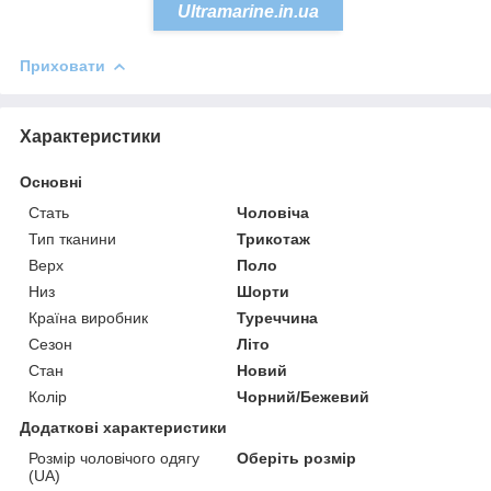
Ultramarine.in.ua
Приховати
Характеристики
Основні
Стать
Чоловіча
Тип тканини
Трикотаж
Верх
Поло
Низ
Шорти
Країна виробник
Туреччина
Сезон
Літо
Стан
Новий
Колір
Чорний/Бежевий
Додаткові характеристики
Розмір чоловічого одягу
Оберіть розмір
(UA)