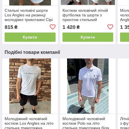
Стильні чоловічі шорти
Костюм чоловічий літній
Моло
Los Angles на резинці
футболка та шорти з
чоло
молодіжні трикотажні Сірі
принтом стильний
Angl
Туреччина
молодіжний трикотаж
та ш
815
1 420
1 3
₴
₴
Білий Туреччина
Туре
Купити
Купити
Подібні товари компанії
Молодіжний чоловічий
Молодіжний чоловічий
Літн
костюм Los Angles на літо
костюм Polo на літо
з фу
стильна трикотажна
стильна трикотажна біла
пома