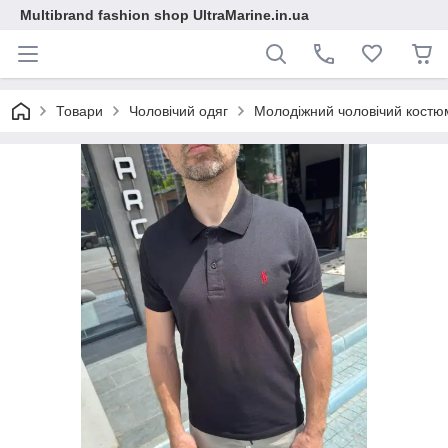
Multibrand fashion shop UltraMarine.in.ua
Товари
Чоловічий одяг
Молодіжний чоловічий костюм