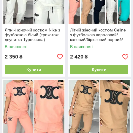
Літній жіночий костюм Nike з
Літній жіночий костюм Celine
футболкою білий (трикотаж
з футболкою кораловий/
двунитка Туреччина)
кавовий/бірюзовий чорний/
білий (трикотаж двунитка
В наявності
В наявності
Туреччина)
2 350
2 420
₴
₴
Купити
Купити