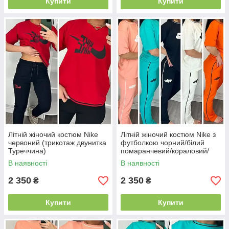
Купити
Купити
Літній жіночий костюм Nike
Літній жіночий костюм Nike з
червоний (трикотаж двунитка
футболкою чорний/білий
Туреччина)
помаранчевий/кораловий/
бірюзовий (трикотаж
В наявності
В наявності
двунитка Туреччина)
2 350
2 350
₴
₴
Купити
Купити