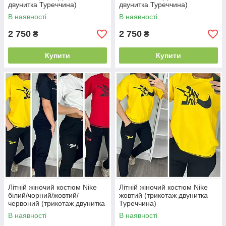
двунитка Туреччина)
двунитка Туреччина)
В наявності
В наявності
2 750
2 750
₴
₴
Купити
Купити
Літній жіночий костюм Nike
Літній жіночий костюм Nike
білий/чорний/жовтий/
жовтий (трикотаж двунитка
червоний (трикотаж двунитка
Туреччина)
Туреччина)
В наявності
В наявності