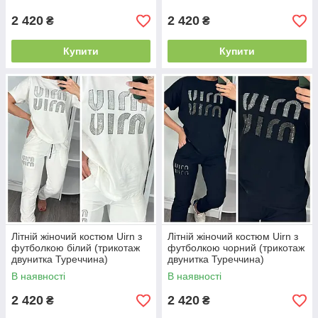
Туреччина)
2 420
2 420
₴
₴
Купити
Купити
Літній жіночий костюм Uirn з
Літній жіночий костюм Uirn з
футболкою білий (трикотаж
футболкою чорний (трикотаж
двунитка Туреччина)
двунитка Туреччина)
В наявності
В наявності
2 420
2 420
₴
₴