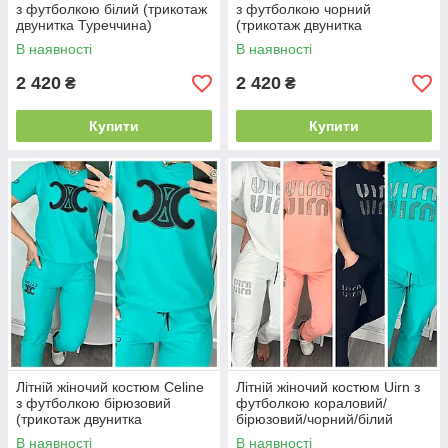
з футболкою білий (трикотаж
з футболкою чорний
двунитка Туреччина)
(трикотаж двунитка
Туреччина)
В наявності
В наявності
2 420
2 420
₴
₴
Купити
Купити
Літній жіночий костюм Celine
Літній жіночий костюм Uirn з
з футболкою бірюзовий
футболкою кораловий/
(трикотаж двунитка
бірюзовий/чорний/білий
Туреччина)
(трикотаж двунитка
В наявності
В наявності